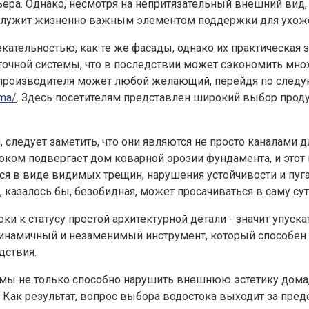
ьера. Однако, несмотря на непритязательный внешний вид,
 служит жизненно важным элементом поддержки для ухоже
ательностью, как те же фасады, однако их практическая з
очной системы, что в последствии может сэкономить множ
е производителя может любой желающий, перейдя по след
ema/
. Здесь посетителям представлен широкий выбор проду
следует заметить, что они являются не просто каналами д
оком подвергает дом коварной эрозии фундамента, и этот
тся в виде видимых трещин, нарушения устойчивости и пу
 казалось бы, безобидная, может просачиваться в саму сут
ки к статусу простой архитектурной детали - значит упуск
намичный и незаменимый инструмент, который способен о
дствия.
ы не только способно нарушить внешнюю эстетику дома, 
. Как результат, вопрос выбора водостока выходит за пре