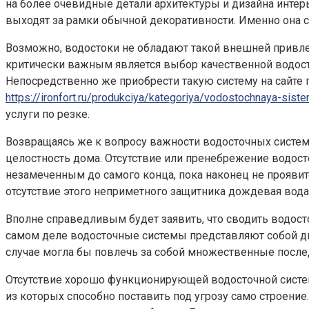
на более очевидные детали архитектуры и дизайна интер
выходят за рамки обычной декоративности. Именно она
Возможно, водостоки не обладают такой внешней привлек
критически важным является выбор качественной водост
Непосредственно же приобрести такую систему на сайт
https://ironfort.ru/produkciya/kategoriya/vodostochnaya-sist
услуги по резке.
Возвращаясь же к вопросу важности водосточных систем, 
целостность дома. Отсутствие или пренебрежение водост
незамеченным до самого конца, пока наконец не прояви
отсутствие этого неприметного защитника дождевая вода,
Вполне справедливым будет заявить, что сводить водосто
самом деле водосточные системы представляют собой ди
случае могла бы повлечь за собой множественные после
Отсутствие хорошо функционирующей водосточной систем
из которых способно поставить под угрозу само строение