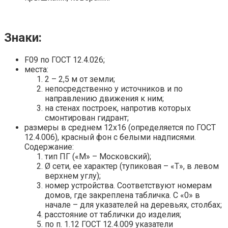
Знаки:
F09 по ГОСТ 12.4.026;
места:
2 – 2,5 м от земли;
непосредственно у источников и по
направлению движения к ним;
на стенах построек, напротив которых
смонтирован гидрант;
размеры в среднем 12х16 (определяется по ГОСТ
12.4.006), красный фон с белыми надписями.
Содержание:
тип ПГ («М» – Московский);
Ø сети, ее характер (тупиковая – «Т», в левом
верхнем углу);
номер устройства. Соответствуют номерам
домов, где закреплена табличка. С «0» в
начале – для указателей на деревьях, столбах;
расстояние от таблички до изделия;
по п. 1.12 ГОСТ 12.4.009 указатели