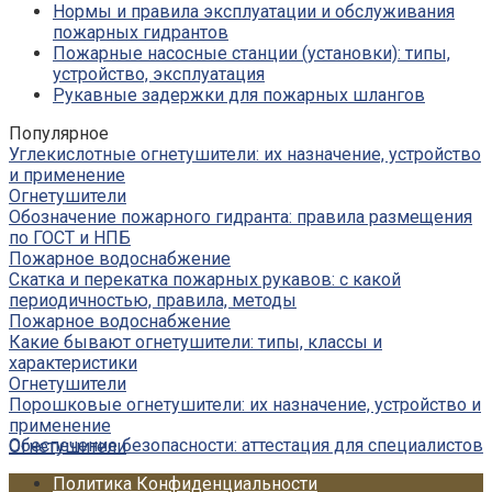
Нормы и правила эксплуатации и обслуживания
пожарных гидрантов
Пожарные насосные станции (установки): типы,
устройство, эксплуатация
Рукавные задержки для пожарных шлангов
Популярное
Углекислотные огнетушители: их назначение, устройство
и применение
Огнетушители
Обозначение пожарного гидранта: правила размещения
по ГОСТ и НПБ
Пожарное водоснабжение
Скатка и перекатка пожарных рукавов: с какой
периодичностью, правила, методы
Пожарное водоснабжение
Какие бывают огнетушители: типы, классы и
характеристики
Огнетушители
Порошковые огнетушители: их назначение, устройство и
применение
Обеспечение безопасности: аттестация для специалистов
Огнетушители
Политика Конфиденциальности