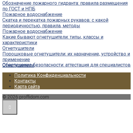
Обозначение пожарного гидранта: правила размещения
по ГОСТ и НПБ
Пожарное водоснабжение
Скатка и перекатка пожарных рукавов: с какой
периодичностью, правила, методы
Пожарное водоснабжение
Какие бывают огнетушители: типы, классы и
характеристики
Огнетушители
Порошковые огнетушители: их назначение, устройство и
применение
Обеспечение безопасности: аттестация для специалистов
Огнетушители
Политика Конфиденциальности
Контакты
Карта сайта
© 2026 proffidom.com