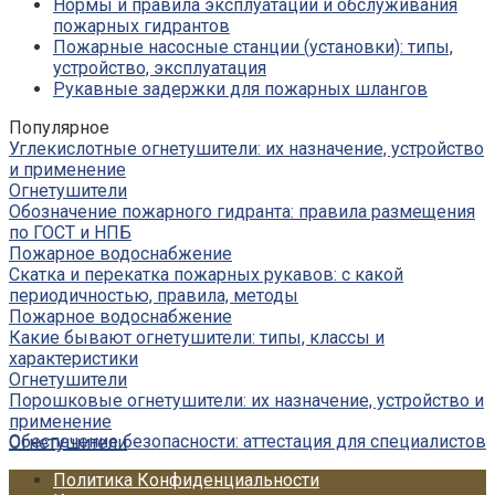
Нормы и правила эксплуатации и обслуживания
пожарных гидрантов
Пожарные насосные станции (установки): типы,
устройство, эксплуатация
Рукавные задержки для пожарных шлангов
Популярное
Углекислотные огнетушители: их назначение, устройство
и применение
Огнетушители
Обозначение пожарного гидранта: правила размещения
по ГОСТ и НПБ
Пожарное водоснабжение
Скатка и перекатка пожарных рукавов: с какой
периодичностью, правила, методы
Пожарное водоснабжение
Какие бывают огнетушители: типы, классы и
характеристики
Огнетушители
Порошковые огнетушители: их назначение, устройство и
применение
Обеспечение безопасности: аттестация для специалистов
Огнетушители
Политика Конфиденциальности