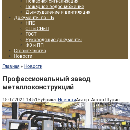
Пожарная сигнализация
Пожарное водоснабжение
Дымоудаление и вентиляция
Документы по ПБ
НПБ
СП и СНиП
ГОСТ
Руководящие документы
ФЗ и ПП
Строительство
Новости
Главная
»
Новости
Профессиональный завод
металлоконструкций
15.07.2021 14:51
Рубрика:
Новости
Автор:
Антон Шурин