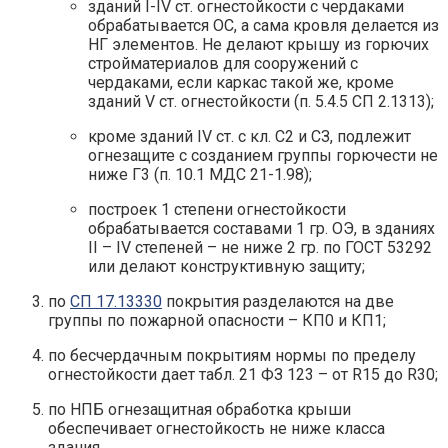
зданий I-IV ст. огнестойкости с чердаками
обрабатывается ОС, а сама кровля делается из
НГ элементов. Не делают крышу из горючих
стройматериалов для сооружений с
чердаками, если каркас такой же, кроме
зданий V ст. огнестойкости (п. 5.4.5 СП 2.1313);
кроме зданий IV ст. с кл. С2 и СЗ, подлежит
огнезащите с созданием группы горючести не
ниже Г3 (п. 10.1 МДС 21-1.98);
построек 1 степени огнестойкости
обрабатывается составами 1 гр. ОЭ, в зданиях
II – IV степеней – не ниже 2 гр. по ГОСТ 53292
или делают конструктивную защиту;
по
СП 17.13330
покрытия разделаются на две
группы по пожарной опасности – КП0 и КП1;
по бесчердачным покрытиям нормы по пределу
огнестойкости дает табл. 21 ФЗ 123 – от R15 до R30;
по НПБ огнезащитная обработка крыши
обеспечивает огнестойкость не ниже класса
здания.