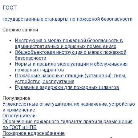
ГОСТ
государственные стандарты по пожарной безопасности
Свежие записи
Инструкция о мерах пожарной безопасности в
административных и офисных помещениях
Общеобъектовая инструкция о мерах пожарной
безопасности
Нормы и правила эксплуатации и обслуживания
пожарных гидрантов
Пожарные насосные станции (установки): типы,
устройство, эксплуатация
Рукавные задержки для пожарных шлангов
Популярное
Углекислотные огнетушители: их назначение, устройство
и применение
Огнетушители
Обозначение пожарного гидранта: правила размещения
по ГОСТ и НПБ
Пожарное водоснабжение