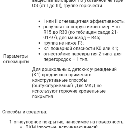
вещества выбирают по указанной на таре
ОЭ (от I до III), группе горючести.
I или II огнезащитная эффективность;
результат конструктивных мер – от
R15 до R30 (по таблицам свода 21-
01-97), для мансард – R45;
группа не ниже Г3;
кл. пожарной опасности K0 или К1;
огнестойкие перекрытия 2 типа, для
Параметры
перегородок – 1 тип.
огнезащиты
Для дошкольных, детских учреждений
(К1) предписано применять
конструктивные способы
(оштукатуривание). Для МКД не
используют горючие кровельные
покрытия.
Способы и средства:
огнеупорное покрытие, наносимое на поверхность:
ЛКМ (простые, вспучивающиеся);