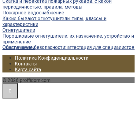
Скатка и перекатка пожарных рукавов: с какой
периодичностью, правила, методы
Пожарное водоснабжение
Какие бывают огнетушители: типы, классы и
характеристики
Огнетушители
Порошковые огнетушители: их назначение, устройство и
применение
Обеспечение безопасности: аттестация для специалистов
Огнетушители
Политика Конфиденциальности
Контакты
Карта сайта
© 2026 proffidom.com