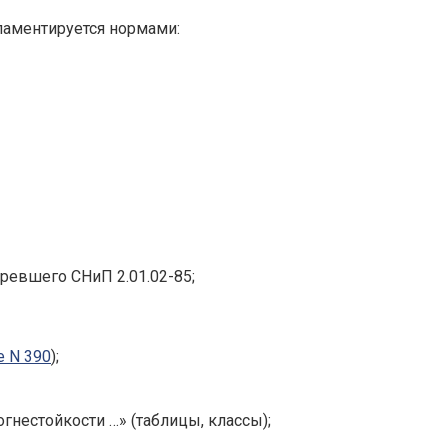
ламентируется нормами:
аревшего СНиП 2.01.02-85;
е N 390
);
нестойкости …» (таблицы, классы);