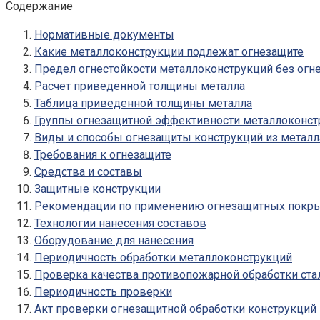
Содержание
Нормативные документы
Какие металлоконструкции подлежат огнезащите
Предел огнестойкости металлоконструкций без ог
Расчет приведенной толщины металла
Таблица приведенной толщины металла
Группы огнезащитной эффективности металлоконст
Виды и способы огнезащиты конструкций из металл
Требования к огнезащите
Средства и составы
Защитные конструкции
Рекомендации по применению огнезащитных покрыт
Технологии нанесения составов
Оборудование для нанесения
Периодичность обработки металлоконструкций
Проверка качества противопожарной обработки ста
Периодичность проверки
Акт проверки огнезащитной обработки конструкций 