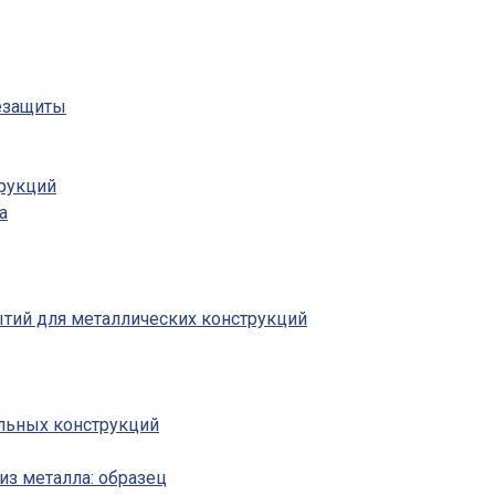
незащиты
рукций
а
ий для металлических конструкций
льных конструкций
из металла: образец