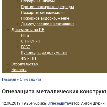
Пожарные шкафы
Противопожарные преграды
Пожарная сигнализация
Пожарное водоснабжение
Дымоудаление и вентиляция
Документы по ПБ
НПБ
СП и СНиП
ГОСТ
Руководящие документы
ФЗ и ПП
Строительство
Новости
Главная
»
Огнезащита
Огнезащита металлических конструкц
12.06.2019 19:25
Рубрика:
Огнезащита
Автор:
Антон Шурин