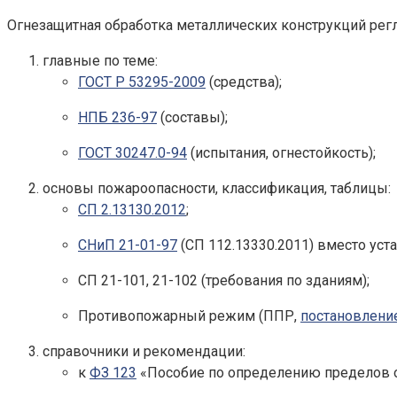
Огнезащитная обработка металлических конструкций рег
главные по теме:
ГОСТ Р 53295-2009
(средства);
НПБ 236-97
(составы);
ГОСТ 30247.0-94
(испытания, огнестойкость);
основы пожароопасности, классификация, таблицы:
СП 2.13130.2012
;
СНиП 21-01-97
(СП 112.13330.2011) вместо уст
СП 21-101, 21-102 (требования по зданиям);
Противопожарный режим (ППР,
постановлени
справочники и рекомендации:
к
ФЗ 123
«Пособие по определению пределов ог