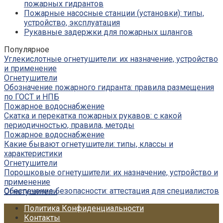
пожарных гидрантов
Пожарные насосные станции (установки): типы,
устройство, эксплуатация
Рукавные задержки для пожарных шлангов
Популярное
Углекислотные огнетушители: их назначение, устройство
и применение
Огнетушители
Обозначение пожарного гидранта: правила размещения
по ГОСТ и НПБ
Пожарное водоснабжение
Скатка и перекатка пожарных рукавов: с какой
периодичностью, правила, методы
Пожарное водоснабжение
Какие бывают огнетушители: типы, классы и
характеристики
Огнетушители
Порошковые огнетушители: их назначение, устройство и
применение
Обеспечение безопасности: аттестация для специалистов
Огнетушители
Политика Конфиденциальности
Контакты