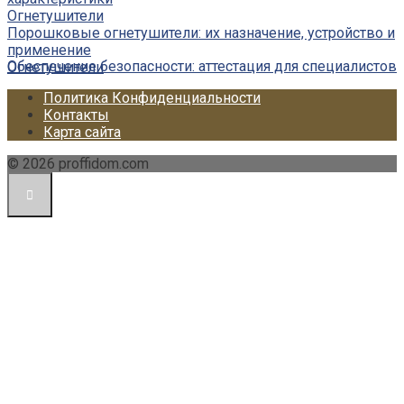
Огнетушители
Порошковые огнетушители: их назначение, устройство и
применение
Обеспечение безопасности: аттестация для специалистов
Огнетушители
Политика Конфиденциальности
Контакты
Карта сайта
© 2026 proffidom.com