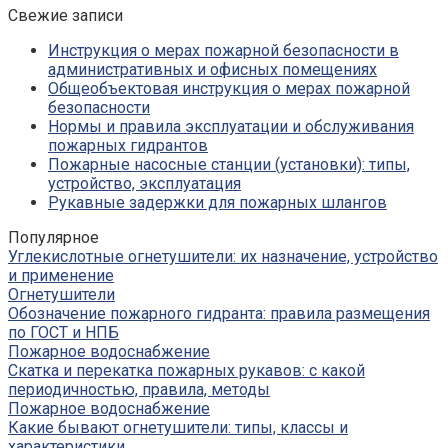
Свежие записи
Инструкция о мерах пожарной безопасности в
административных и офисных помещениях
Общеобъектовая инструкция о мерах пожарной
безопасности
Нормы и правила эксплуатации и обслуживания
пожарных гидрантов
Пожарные насосные станции (установки): типы,
устройство, эксплуатация
Рукавные задержки для пожарных шлангов
Популярное
Углекислотные огнетушители: их назначение, устройство
и применение
Огнетушители
Обозначение пожарного гидранта: правила размещения
по ГОСТ и НПБ
Пожарное водоснабжение
Скатка и перекатка пожарных рукавов: с какой
периодичностью, правила, методы
Пожарное водоснабжение
Какие бывают огнетушители: типы, классы и
характеристики