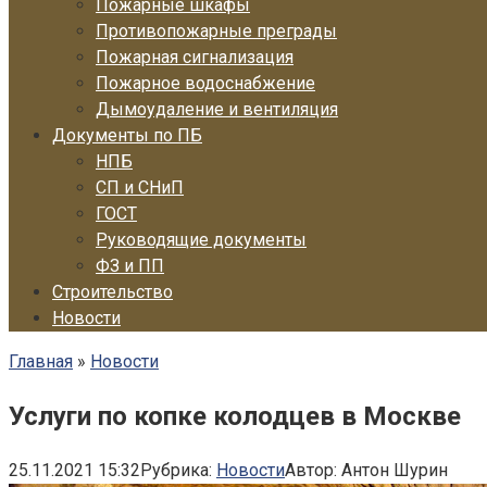
Пожарные шкафы
Противопожарные преграды
Пожарная сигнализация
Пожарное водоснабжение
Дымоудаление и вентиляция
Документы по ПБ
НПБ
СП и СНиП
ГОСТ
Руководящие документы
ФЗ и ПП
Строительство
Новости
Главная
»
Новости
Услуги по копке колодцев в Москве
25.11.2021 15:32
Рубрика:
Новости
Автор:
Антон Шурин