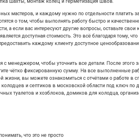
копка шахты, монтаж колец и герметизация швов.
ных мастеров, и каждому нужно по отдельности платить за
отятся о том, чтобы выполнять работу быстро и качествен
ти, а если вас интересуют другие вопросы, оставьте свои
вляется доступная стоимость. Это всё благодаря тому, ч
 предоставить каждому клиенту доступное ценообразовани
 с менеджером, чтобы уточнить все детали. После этого з
тите чётко фиксированную сумму. На все выполненные раб
ой жизни, вы можете ознакомиться с отчётами о работе в 
 колодцев и септиков в московской области под ключ по д
ачных туалетов и хозблоков, домиков для колодца, органи
понимать, что это не просто