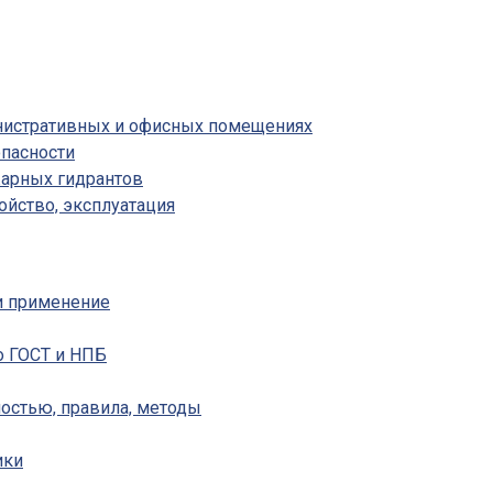
инистративных и офисных помещениях
пасности
жарных гидрантов
ойство, эксплуатация
 и применение
о ГОСТ и НПБ
ностью, правила, методы
ики