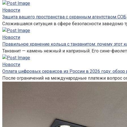
Новости
Защита вашего пространства с охранным агентством СОБ
Сложившаяся ситуация в сфере безопасности заведомо т
Новости
Правильное хранение кольца с танзанитом: почему этот к
Танзанит — камень нежный и капризный. Его сине-фиолет
Новости
Оплата цифровых сервисов из России в 2026 году: обзор
После ограничений на международные платежи вопрос оп