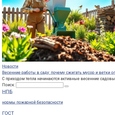
Новости
Весенние работы в саду: почему сжигать мусор и ветки 
С приходом тепла начинаются активные весенние садовые
Поиск:
НПБ
нормы пожарной безопасности
ГОСТ