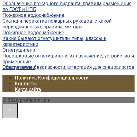
Обозначение пожарного гидранта: правила размещения
по ГОСТ и НПБ
Пожарное водоснабжение
Скатка и перекатка пожарных рукавов: с какой
периодичностью, правила, методы
Пожарное водоснабжение
Какие бывают огнетушители: типы, классы и
характеристики
Огнетушители
Порошковые огнетушители: их назначение, устройство и
применение
Обеспечение безопасности: аттестация для специалистов
Огнетушители
Политика Конфиденциальности
Контакты
Карта сайта
© 2026 proffidom.com