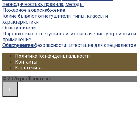
периодичностью, правила, методы
Пожарное водоснабжение
Какие бывают огнетушители: типы, классы и
характеристики
Огнетушители
Порошковые огнетушители: их назначение, устройство и
применение
Обеспечение безопасности: аттестация для специалистов
Огнетушители
Политика Конфиденциальности
Контакты
Карта сайта
© 2026 proffidom.com