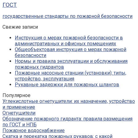
ГОСТ
государственные стандарты по пожарной безопасности
Свежие записи
Инструкция о мерах пожарной безопасности в
административных и офисных помещениях
Общеобъектовая инструкция о мерах пожарной
безопасности
Нормы и правила эксплуатации и обслуживания
пожарных гидрантов
Пожарные насосные станции (установки): типы,
устройство, эксплуатация
Рукавные задержки для пожарных шлангов
Популярное
Углекислотные огнетушители: их назначение, устройство
и применение
Огнетушители
Обозначение пожарного гидранта: правила размещения
по ГОСТ и НПБ
Пожарное водоснабжение
Скатка и перекатка пожарных рукавов: с какой