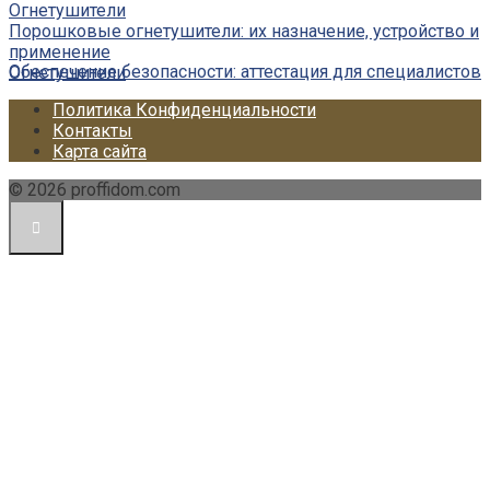
Огнетушители
Порошковые огнетушители: их назначение, устройство и
применение
Обеспечение безопасности: аттестация для специалистов
Огнетушители
Политика Конфиденциальности
Контакты
Карта сайта
© 2026 proffidom.com