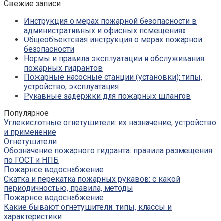
Свежие записи
Инструкция о мерах пожарной безопасности в
административных и офисных помещениях
Общеобъектовая инструкция о мерах пожарной
безопасности
Нормы и правила эксплуатации и обслуживания
пожарных гидрантов
Пожарные насосные станции (установки): типы,
устройство, эксплуатация
Рукавные задержки для пожарных шлангов
Популярное
Углекислотные огнетушители: их назначение, устройство
и применение
Огнетушители
Обозначение пожарного гидранта: правила размещения
по ГОСТ и НПБ
Пожарное водоснабжение
Скатка и перекатка пожарных рукавов: с какой
периодичностью, правила, методы
Пожарное водоснабжение
Какие бывают огнетушители: типы, классы и
характеристики