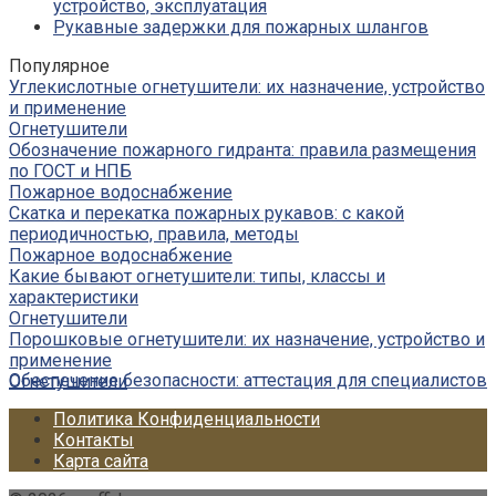
устройство, эксплуатация
Рукавные задержки для пожарных шлангов
Популярное
Углекислотные огнетушители: их назначение, устройство
и применение
Огнетушители
Обозначение пожарного гидранта: правила размещения
по ГОСТ и НПБ
Пожарное водоснабжение
Скатка и перекатка пожарных рукавов: с какой
периодичностью, правила, методы
Пожарное водоснабжение
Какие бывают огнетушители: типы, классы и
характеристики
Огнетушители
Порошковые огнетушители: их назначение, устройство и
применение
Обеспечение безопасности: аттестация для специалистов
Огнетушители
Политика Конфиденциальности
Контакты
Карта сайта