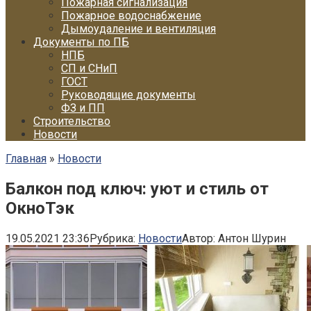
Пожарная сигнализация
Пожарное водоснабжение
Дымоудаление и вентиляция
Документы по ПБ
НПБ
СП и СНиП
ГОСТ
Руководящие документы
ФЗ и ПП
Строительство
Новости
Главная
»
Новости
Балкон под ключ: уют и стиль от
ОкноТэк
19.05.2021 23:36
Рубрика:
Новости
Автор:
Антон Шурин