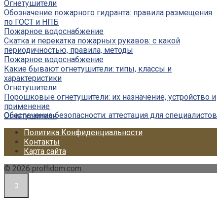
Огнетушители
Обозначение пожарного гидранта: правила размещения
по ГОСТ и НПБ
Пожарное водоснабжение
Скатка и перекатка пожарных рукавов: с какой
периодичностью, правила, методы
Пожарное водоснабжение
Какие бывают огнетушители: типы, классы и
характеристики
Огнетушители
Порошковые огнетушители: их назначение, устройство и
применение
Обеспечение безопасности: аттестация для специалистов
Огнетушители
Политика Конфиденциальности
Контакты
Карта сайта
© 2026 proffidom.com