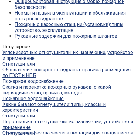
Общеобъектовая инструкция о мерах пожарной
безопасности
Нормы и правила эксплуатации и обслуживания
пожарных гидрантов
Пожарные насосные станции (установки): типы,
устройство, эксплуатация
Рукавные задержки для пожарных шлангов
Популярное
Углекислотные огнетушители: их назначение, устройство
и применение
Огнетушители
Обозначение пожарного гидранта: правила размещения
по ГОСТ и НПБ
Пожарное водоснабжение
Скатка и перекатка пожарных рукавов: с какой
периодичностью, правила, методы
Пожарное водоснабжение
Какие бывают огнетушители: типы, классы и
характеристики
Огнетушители
Порошковые огнетушители: их назначение, устройство и
применение
Обеспечение безопасности: аттестация для специалистов
Огнетушители