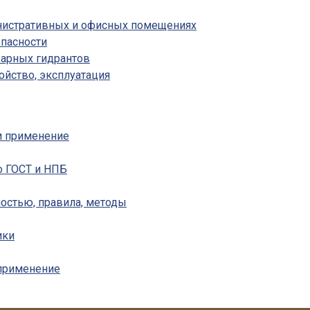
инистративных и офисных помещениях
пасности
жарных гидрантов
ойство, эксплуатация
 и применение
о ГОСТ и НПБ
ностью, правила, методы
ики
 применение