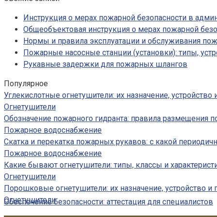
Инструкция о мерах пожарной безопасности в адм
Общеобъектовая инструкция о мерах пожарной безо
Нормы и правила эксплуатации и обслуживания по
Пожарные насосные станции (установки): типы, устр
Рукавные задержки для пожарных шлангов
Популярное
Углекислотные огнетушители: их назначение, устройство
Огнетушители
Обозначение пожарного гидранта: правила размещения п
Пожарное водоснабжение
Скатка и перекатка пожарных рукавов: с какой периодич
Пожарное водоснабжение
Какие бывают огнетушители: типы, классы и характерист
Огнетушители
Порошковые огнетушители: их назначение, устройство и
Огнетушители
Обеспечение безопасности: аттестация для специалистов