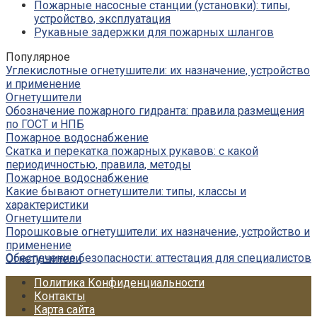
Пожарные насосные станции (установки): типы,
устройство, эксплуатация
Рукавные задержки для пожарных шлангов
Популярное
Углекислотные огнетушители: их назначение, устройство
и применение
Огнетушители
Обозначение пожарного гидранта: правила размещения
по ГОСТ и НПБ
Пожарное водоснабжение
Скатка и перекатка пожарных рукавов: с какой
периодичностью, правила, методы
Пожарное водоснабжение
Какие бывают огнетушители: типы, классы и
характеристики
Огнетушители
Порошковые огнетушители: их назначение, устройство и
применение
Обеспечение безопасности: аттестация для специалистов
Огнетушители
Политика Конфиденциальности
Контакты
Карта сайта