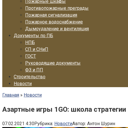
Пожарные шкафы
Противопожарные преграды
Пожарная сигнализация
Пожарное водоснабжение
Дымоудаление и вентиляция
Документы по ПБ
НПБ
СП и СНиП
ГОСТ
Руководящие документы
ФЗ и ПП
Строительство
Новости
Главная
»
Новости
Азартные игры 1GO: школа стратегии
07.02.2021 4:30
Рубрика:
Новости
Автор:
Антон Шурин