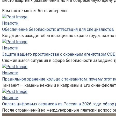
место азартных развлечений, но и в современную арену 
Вам также может быть интересно
Новости
Обеспечение безопасности: аттестация для специалистов
Когда речь заходит об аттестации по охране труда, важно 
Новости
Защита вашего пространства с охранным агентством СОБ
Сложившаяся ситуация в сфере безопасности заведомо т
Новости
Правильное хранение кольца с танзанитом: почему этот к
Танзанит — камень нежный и капризный. Его сине-фиолет
Новости
Оплата цифровых сервисов из России в 2026 году: обзор
После ограничений на международные платежи вопрос оп