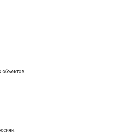
 объектов.
ссиян.