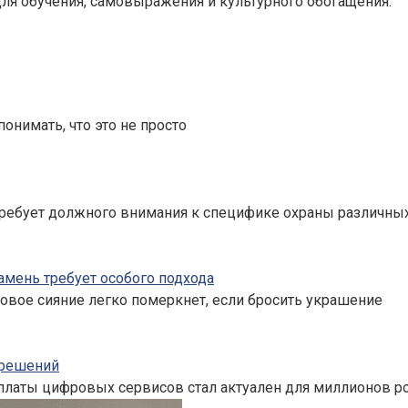
для обучения, самовыражения и культурного обогащения.
понимать, что это не просто
ребует должного внимания к специфике охраны различных
амень требует особого подхода
овое сияние легко померкнет, если бросить украшение
 решений
латы цифровых сервисов стал актуален для миллионов ро