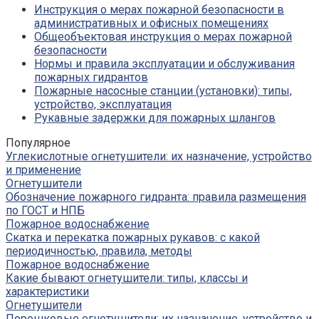
Инструкция о мерах пожарной безопасности в
административных и офисных помещениях
Общеобъектовая инструкция о мерах пожарной
безопасности
Нормы и правила эксплуатации и обслуживания
пожарных гидрантов
Пожарные насосные станции (установки): типы,
устройство, эксплуатация
Рукавные задержки для пожарных шлангов
Популярное
Углекислотные огнетушители: их назначение, устройство
и применение
Огнетушители
Обозначение пожарного гидранта: правила размещения
по ГОСТ и НПБ
Пожарное водоснабжение
Скатка и перекатка пожарных рукавов: с какой
периодичностью, правила, методы
Пожарное водоснабжение
Какие бывают огнетушители: типы, классы и
характеристики
Огнетушители
Порошковые огнетушители: их назначение, устройство и