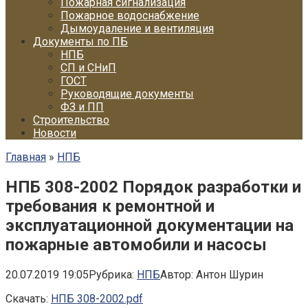
Пожарная сигнализация
Пожарное водоснабжение
Дымоудаление и вентиляция
Документы по ПБ
НПБ
СП и СНиП
ГОСТ
Руководящие документы
ФЗ и ПП
Строительство
Новости
Главная
»
НПБ
НПБ 308-2002 Порядок разработки и
требования к ремонтной и
эксплуатационной документации на
пожарные автомобили и насосы
20.07.2019 19:05
Рубрика:
НПБ
Автор:
Антон Шурин
Скачать:
НПБ 308-2002.pdf