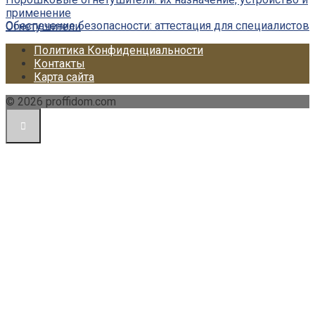
применение
Обеспечение безопасности: аттестация для специалистов
Огнетушители
Политика Конфиденциальности
Контакты
Карта сайта
© 2026 proffidom.com