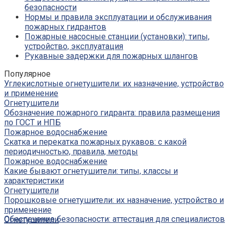
безопасности
Нормы и правила эксплуатации и обслуживания
пожарных гидрантов
Пожарные насосные станции (установки): типы,
устройство, эксплуатация
Рукавные задержки для пожарных шлангов
Популярное
Углекислотные огнетушители: их назначение, устройство
и применение
Огнетушители
Обозначение пожарного гидранта: правила размещения
по ГОСТ и НПБ
Пожарное водоснабжение
Скатка и перекатка пожарных рукавов: с какой
периодичностью, правила, методы
Пожарное водоснабжение
Какие бывают огнетушители: типы, классы и
характеристики
Огнетушители
Порошковые огнетушители: их назначение, устройство и
применение
Обеспечение безопасности: аттестация для специалистов
Огнетушители