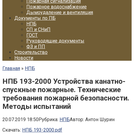
Пожарная сигнализация
Пожарное водоснабжение
Дымоудаление и вентиляция
Документы по ПБ
НПБ
СП и СНиП
ГОСТ
Руководящие документы
ФЗ и ПП
Строительство
Новости
Главная
»
НПБ
НПБ 193-2000 Устройства канатно-
спускные пожарные. Технические
требования пожарной безопасности.
Методы испытаний
20.07.2019 18:50
Рубрика:
НПБ
Автор:
Антон Шурин
Скачать:
НПБ 193-2000.pdf