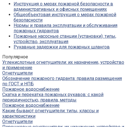
Инструкция о мерах пожарной безопасности в
административных и офисных помещениях
Общеобъектовая инструкция о мерах пожарной
безопасности
Нормы и правила эксплуатации и обслуживания
пожарных гидрантов
Пожарные насосные станции (установки): типы,
устройство, эксплуатация
Рукавные задержки для пожарных шлангов
Популярное
Углекислотные огнетушители: их назначение, устройство
и применение
Огнетушители
Обозначение пожарного гидранта: правила размещения
по ГОСТ и НПБ
Пожарное водоснабжение
Скатка и перекатка пожарных рукавов: с какой
периодичностью, правила, методы
Пожарное водоснабжение
Какие бывают огнетушители: типы, классы и
характеристики
Огнетушители
Порошковые огнетушители: их назначение, устройство и