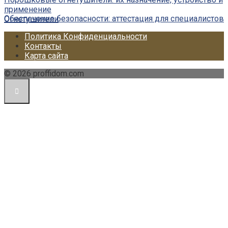
применение
Обеспечение безопасности: аттестация для специалистов
Огнетушители
Политика Конфиденциальности
Контакты
Карта сайта
© 2026 proffidom.com