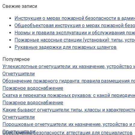
Свежие записи
Инструкция о мерах пожарной безопасности в адм
Общеобъектовая инструкция о мерах пожарной безо
Нормы и правила эксплуатации и обслуживания по
Пожарные насосные станции (установки): типы, устр
Рукавные задержки для пожарных шлангов
Популярное
Углекислотные огнетушители: их назначение, устройство
Огнетушители
Обозначение пожарного гидранта: правила размещения п
Пожарное водоснабжение
Скатка и перекатка пожарных рукавов: с какой периодич
Пожарное водоснабжение
Какие бывают огнетушители: типы, классы и характерист
Огнетушители
Порошковые огнетушители: их назначение, устройство и
Огнетушители
Обеспечение безопасности: аттестация для специалистов