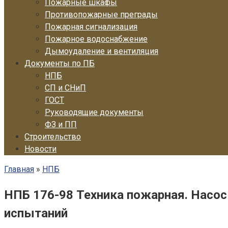
Пожарные шкафы
Противопожарные преграды
Пожарная сигнализация
Пожарное водоснабжение
Дымоудаление и вентиляция
Документы по ПБ
НПБ
СП и СНиП
ГОСТ
Руководящие документы
ФЗ и ПП
Строительство
Новости
Главная
»
НПБ
НПБ 176-98 Техника пожарная. Насо
испытаний