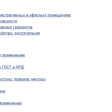
инистративных и офисных помещениях
пасности
жарных гидрантов
ойство, эксплуатация
 и применение
о ГОСТ и НПБ
ностью, правила, методы
ики
 применение