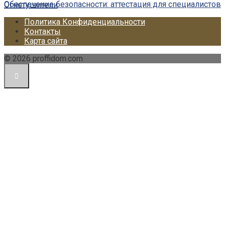
Обеспечение безопасности: аттестация для специалистов
Огнетушители
Политика Конфиденциальности
Контакты
Карта сайта
© 2026 proffidom.com