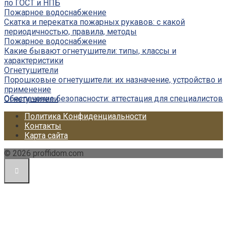
по ГОСТ и НПБ
Пожарное водоснабжение
Скатка и перекатка пожарных рукавов: с какой
периодичностью, правила, методы
Пожарное водоснабжение
Какие бывают огнетушители: типы, классы и
характеристики
Огнетушители
Порошковые огнетушители: их назначение, устройство и
применение
Обеспечение безопасности: аттестация для специалистов
Огнетушители
Политика Конфиденциальности
Контакты
Карта сайта
© 2026 proffidom.com