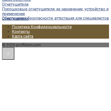
Огнетушители
Порошковые огнетушители: их назначение, устройство и
применение
Обеспечение безопасности: аттестация для специалистов
Огнетушители
Политика Конфиденциальности
Контакты
Карта сайта
© 2026 proffidom.com