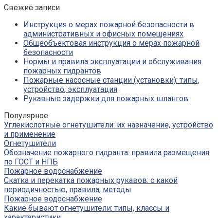
Свежие записи
Инструкция о мерах пожарной безопасности в
административных и офисных помещениях
Общеобъектовая инструкция о мерах пожарной
безопасности
Нормы и правила эксплуатации и обслуживания
пожарных гидрантов
Пожарные насосные станции (установки): типы,
устройство, эксплуатация
Рукавные задержки для пожарных шлангов
Популярное
Углекислотные огнетушители: их назначение, устройство
и применение
Огнетушители
Обозначение пожарного гидранта: правила размещения
по ГОСТ и НПБ
Пожарное водоснабжение
Скатка и перекатка пожарных рукавов: с какой
периодичностью, правила, методы
Пожарное водоснабжение
Какие бывают огнетушители: типы, классы и
характеристики