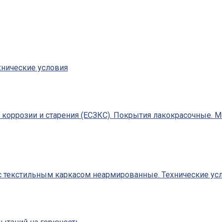
хнические условия
т коррозии и старения (ЕСЗКС). Покрытия лакокрасочные. 
 текстильным каркасом неармированные. Технические усл