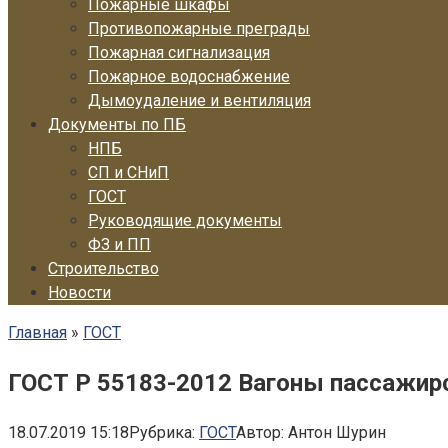
Пожарные шкафы
Противопожарные преграды
Пожарная сигнализация
Пожарное водоснабжение
Дымоудаление и вентиляция
Документы по ПБ
НПБ
СП и СНиП
ГОСТ
Руководящие документы
ФЗ и ПП
Строительство
Новости
Главная
»
ГОСТ
ГОСТ Р 55183-2012 Вагоны пассажирс
18.07.2019 15:18
Рубрика:
ГОСТ
Автор:
Антон Шурин