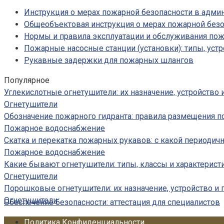
Инструкция о мерах пожарной безопасности в адм
Общеобъектовая инструкция о мерах пожарной безо
Нормы и правила эксплуатации и обслуживания по
Пожарные насосные станции (установки): типы, устр
Рукавные задержки для пожарных шлангов
Популярное
Углекислотные огнетушители: их назначение, устройство
Огнетушители
Обозначение пожарного гидранта: правила размещения п
Пожарное водоснабжение
Скатка и перекатка пожарных рукавов: с какой периодич
Пожарное водоснабжение
Какие бывают огнетушители: типы, классы и характерист
Огнетушители
Порошковые огнетушители: их назначение, устройство и
Огнетушители
Обеспечение безопасности: аттестация для специалистов
Политика Конфиденциальности