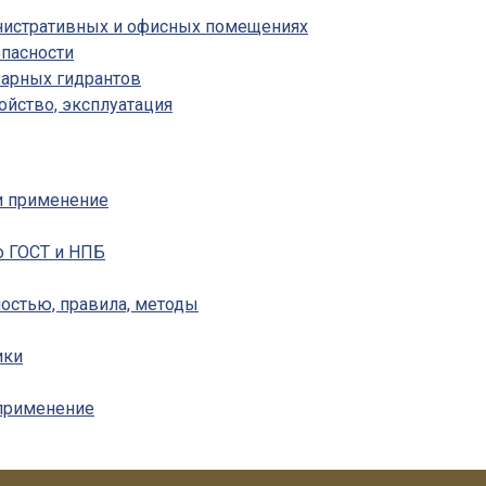
инистративных и офисных помещениях
пасности
жарных гидрантов
ойство, эксплуатация
 и применение
о ГОСТ и НПБ
ностью, правила, методы
ики
 применение