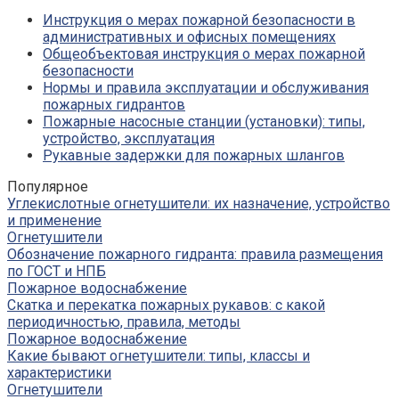
Инструкция о мерах пожарной безопасности в
административных и офисных помещениях
Общеобъектовая инструкция о мерах пожарной
безопасности
Нормы и правила эксплуатации и обслуживания
пожарных гидрантов
Пожарные насосные станции (установки): типы,
устройство, эксплуатация
Рукавные задержки для пожарных шлангов
Популярное
Углекислотные огнетушители: их назначение, устройство
и применение
Огнетушители
Обозначение пожарного гидранта: правила размещения
по ГОСТ и НПБ
Пожарное водоснабжение
Скатка и перекатка пожарных рукавов: с какой
периодичностью, правила, методы
Пожарное водоснабжение
Какие бывают огнетушители: типы, классы и
характеристики
Огнетушители