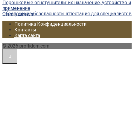
Порошковые огнетушители: их назначение, устройство и
применение
Обеспечение безопасности: аттестация для специалистов
Огнетушители
Политика Конфиденциальности
Контакты
Карта сайта
© 2026 proffidom.com