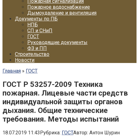
Пожарная сигнализация
Пожарное водоснабжение
Дымоудаление и вентиляция
Документы по ПБ
НПБ
СП и СНиП
ГОСТ
Руководящие документы
ФЗ и ПП
Строительство
Новости
Главная
»
ГОСТ
ГОСТ Р 53257-2009 Техника
пожарная. Лицевые части средств
индивидуальной защиты органов
дыхания. Общие технические
требования. Методы испытаний
18.07.2019 11:43
Рубрика:
ГОСТ
Автор:
Антон Шурин