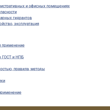
инистративных и офисных помещениях
пасности
жарных гидрантов
ойство, эксплуатация
 и применение
о ГОСТ и НПБ
ностью, правила, методы
ики
 применение