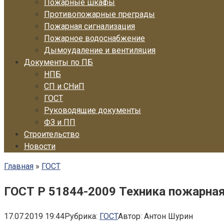
Пожарные шкафы
Противопожарные преграды
Пожарная сигнализация
Пожарное водоснабжение
Дымоудаление и вентиляция
Документы по ПБ
НПБ
СП и СНиП
ГОСТ
Руководящие документы
ФЗ и ПП
Строительство
Новости
Главная
»
ГОСТ
ГОСТ Р 51844-2009 Техника пожарна
17.07.2019 19:44
Рубрика:
ГОСТ
Автор:
Антон Шурин