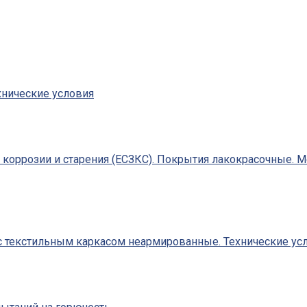
хнические условия
т коррозии и старения (ЕСЗКС). Покрытия лакокрасочные. 
 текстильным каркасом неармированные. Технические усл