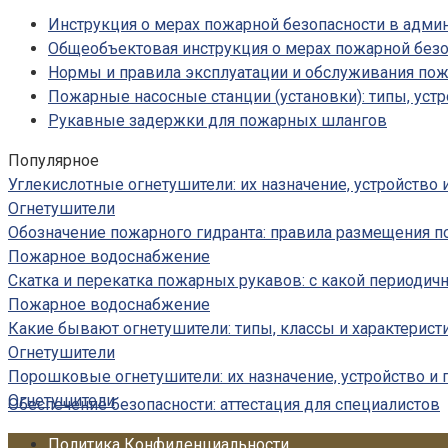
Инструкция о мерах пожарной безопасности в адм
Общеобъектовая инструкция о мерах пожарной безо
Нормы и правила эксплуатации и обслуживания по
Пожарные насосные станции (установки): типы, устр
Рукавные задержки для пожарных шлангов
Популярное
Углекислотные огнетушители: их назначение, устройство
Огнетушители
Обозначение пожарного гидранта: правила размещения п
Пожарное водоснабжение
Скатка и перекатка пожарных рукавов: с какой периодич
Пожарное водоснабжение
Какие бывают огнетушители: типы, классы и характерист
Огнетушители
Порошковые огнетушители: их назначение, устройство и
Огнетушители
Обеспечение безопасности: аттестация для специалистов
Политика Конфиденциальности