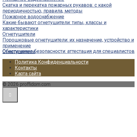
Скатка и перекатка пожарных рукавов: с какой
периодичностью, правила, методы
Пожарное водоснабжение
Какие бывают огнетушители: типы, классы и
характеристики
Огнетушители
Порошковые огнетушители: их назначение, устройство и
применение
Обеспечение безопасности: аттестация для специалистов
Огнетушители
Политика Конфиденциальности
Контакты
Карта сайта
© 2026 proffidom.com