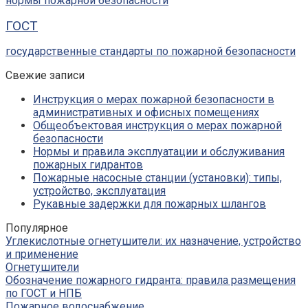
нормы пожарной безопасности
ГОСТ
государственные стандарты по пожарной безопасности
Свежие записи
Инструкция о мерах пожарной безопасности в
административных и офисных помещениях
Общеобъектовая инструкция о мерах пожарной
безопасности
Нормы и правила эксплуатации и обслуживания
пожарных гидрантов
Пожарные насосные станции (установки): типы,
устройство, эксплуатация
Рукавные задержки для пожарных шлангов
Популярное
Углекислотные огнетушители: их назначение, устройство
и применение
Огнетушители
Обозначение пожарного гидранта: правила размещения
по ГОСТ и НПБ
Пожарное водоснабжение