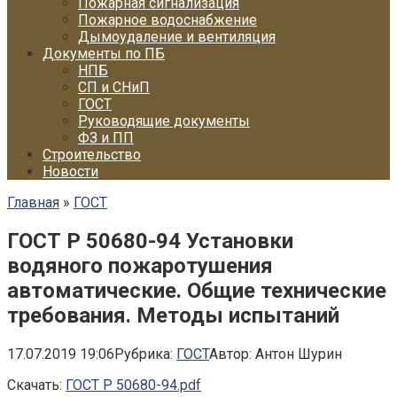
Пожарная сигнализация
Пожарное водоснабжение
Дымоудаление и вентиляция
Документы по ПБ
НПБ
СП и СНиП
ГОСТ
Руководящие документы
ФЗ и ПП
Строительство
Новости
Главная
»
ГОСТ
ГОСТ Р 50680-94 Установки
водяного пожаротушения
автоматические. Общие технические
требования. Методы испытаний
17.07.2019 19:06
Рубрика:
ГОСТ
Автор:
Антон Шурин
Скачать:
ГОСТ Р 50680-94.pdf