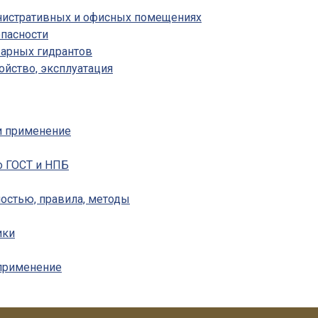
инистративных и офисных помещениях
пасности
жарных гидрантов
ойство, эксплуатация
 и применение
о ГОСТ и НПБ
ностью, правила, методы
ики
 применение