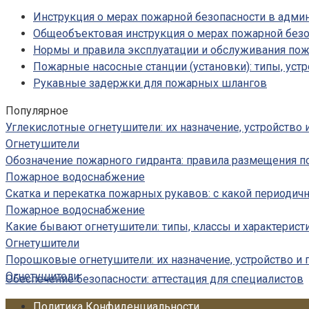
Инструкция о мерах пожарной безопасности в адм
Общеобъектовая инструкция о мерах пожарной безо
Нормы и правила эксплуатации и обслуживания по
Пожарные насосные станции (установки): типы, устр
Рукавные задержки для пожарных шлангов
Популярное
Углекислотные огнетушители: их назначение, устройство
Огнетушители
Обозначение пожарного гидранта: правила размещения п
Пожарное водоснабжение
Скатка и перекатка пожарных рукавов: с какой периодич
Пожарное водоснабжение
Какие бывают огнетушители: типы, классы и характерист
Огнетушители
Порошковые огнетушители: их назначение, устройство и
Огнетушители
Обеспечение безопасности: аттестация для специалистов
Политика Конфиденциальности