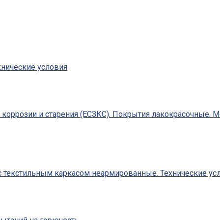
хнические условия
т коррозии и старения (ЕСЗКС). Покрытия лакокрасочные. 
 текстильным каркасом неармированные. Технические усл