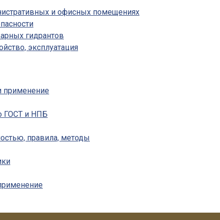
инистративных и офисных помещениях
пасности
жарных гидрантов
ойство, эксплуатация
 и применение
о ГОСТ и НПБ
ностью, правила, методы
ики
 применение