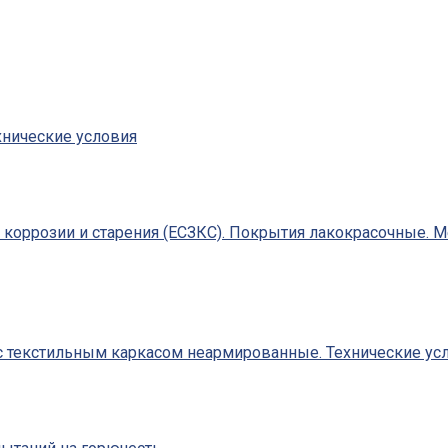
хнические условия
т коррозии и старения (ЕСЗКС). Покрытия лакокрасочные. 
 текстильным каркасом неармированные. Технические усл