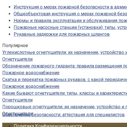
Инструкция о мерах пожарной безопасности в адм
Общеобъектовая инструкция о мерах пожарной безо
Нормы и правила эксплуатации и обслуживания по
Пожарные насосные станции (установки): типы, устр
Рукавные задержки для пожарных шлангов
Популярное
Углекислотные огнетушители: их назначение, устройство
Огнетушители
Обозначение пожарного гидранта: правила размещения п
Пожарное водоснабжение
Скатка и перекатка пожарных рукавов: с какой периодич
Пожарное водоснабжение
Какие бывают огнетушители: типы, классы и характерист
Огнетушители
Порошковые огнетушители: их назначение, устройство и
Огнетушители
Обеспечение безопасности: аттестация для специалистов
Политика Конфиденциальности