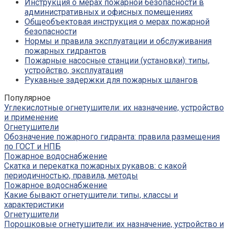
Инструкция о мерах пожарной безопасности в
административных и офисных помещениях
Общеобъектовая инструкция о мерах пожарной
безопасности
Нормы и правила эксплуатации и обслуживания
пожарных гидрантов
Пожарные насосные станции (установки): типы,
устройство, эксплуатация
Рукавные задержки для пожарных шлангов
Популярное
Углекислотные огнетушители: их назначение, устройство
и применение
Огнетушители
Обозначение пожарного гидранта: правила размещения
по ГОСТ и НПБ
Пожарное водоснабжение
Скатка и перекатка пожарных рукавов: с какой
периодичностью, правила, методы
Пожарное водоснабжение
Какие бывают огнетушители: типы, классы и
характеристики
Огнетушители
Порошковые огнетушители: их назначение, устройство и