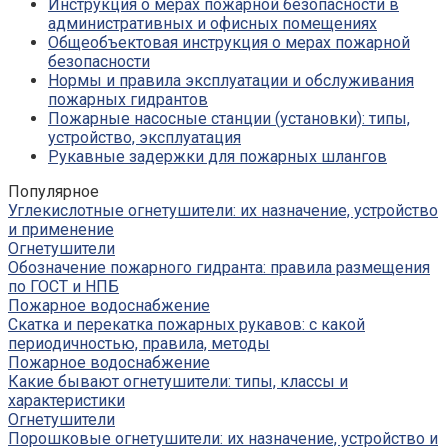
Инструкция о мерах пожарной безопасности в
административных и офисных помещениях
Общеобъектовая инструкция о мерах пожарной
безопасности
Нормы и правила эксплуатации и обслуживания
пожарных гидрантов
Пожарные насосные станции (установки): типы,
устройство, эксплуатация
Рукавные задержки для пожарных шлангов
Популярное
Углекислотные огнетушители: их назначение, устройство
и применение
Огнетушители
Обозначение пожарного гидранта: правила размещения
по ГОСТ и НПБ
Пожарное водоснабжение
Скатка и перекатка пожарных рукавов: с какой
периодичностью, правила, методы
Пожарное водоснабжение
Какие бывают огнетушители: типы, классы и
характеристики
Огнетушители
Порошковые огнетушители: их назначение, устройство и