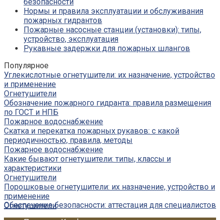
безопасности
Нормы и правила эксплуатации и обслуживания
пожарных гидрантов
Пожарные насосные станции (установки): типы,
устройство, эксплуатация
Рукавные задержки для пожарных шлангов
Популярное
Углекислотные огнетушители: их назначение, устройство
и применение
Огнетушители
Обозначение пожарного гидранта: правила размещения
по ГОСТ и НПБ
Пожарное водоснабжение
Скатка и перекатка пожарных рукавов: с какой
периодичностью, правила, методы
Пожарное водоснабжение
Какие бывают огнетушители: типы, классы и
характеристики
Огнетушители
Порошковые огнетушители: их назначение, устройство и
применение
Обеспечение безопасности: аттестация для специалистов
Огнетушители