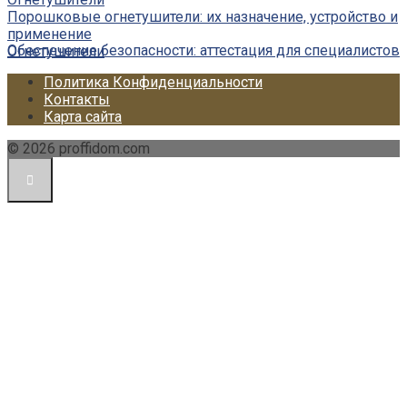
Порошковые огнетушители: их назначение, устройство и
применение
Обеспечение безопасности: аттестация для специалистов
Огнетушители
Политика Конфиденциальности
Контакты
Карта сайта
© 2026 proffidom.com