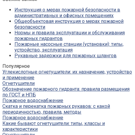
Инструкция о мерах пожарной безопасности в
административных и офисных помещениях
Общеобъектовая инструкция о мерах пожарной
безопасности
Нормы и правила эксплуатации и обслуживания
пожарных гидрантов
Пожарные насосные станции (установки): типы,
устройство, эксплуатация
Рукавные задержки для пожарных шлангов
Популярное
Углекислотные огнетушители: их назначение, устройство
и применение
Огнетушители
Обозначение пожарного гидранта: правила размещения
по ГОСТ и НПБ
Пожарное водоснабжение
Скатка и перекатка пожарных рукавов: с какой
периодичностью, правила, методы
Пожарное водоснабжение
Какие бывают огнетушители: типы, классы и
характеристики
Огнетушители