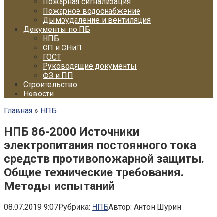
Пожарная сигнализация
Пожарное водоснабжение
Дымоудаление и вентиляция
Документы по ПБ
НПБ
СП и СНиП
ГОСТ
Руководящие документы
ФЗ и ПП
Строительство
Новости
Главная
»
НПБ
НПБ 86-2000 Источники
электропитания постоянного тока
средств противопожарной защиты.
Общие технические требования.
Методы испытаний
08.07.2019 9:07
Рубрика:
НПБ
Автор:
Антон Шурин