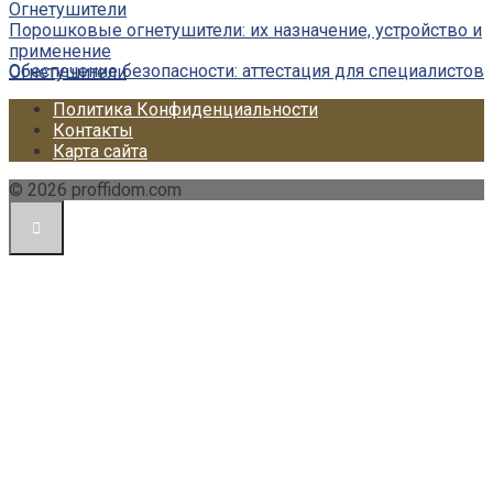
Огнетушители
Порошковые огнетушители: их назначение, устройство и
применение
Обеспечение безопасности: аттестация для специалистов
Огнетушители
Политика Конфиденциальности
Контакты
Карта сайта
© 2026 proffidom.com