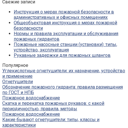
Свежие записи
Инструкция о мерах пожарной безопасности в
административных и офисных помещениях
Общеобъектовая инструкция о мерах пожарной
безопасности
Нормы и правила эксплуатации и обслуживания
пожарных гидрантов
Пожарные насосные станции (установки): типы,
устройство, эксплуатация
Рукавные задержки для пожарных шлангов
Популярное
Углекислотные огнетушители: их назначение, устройство
и применение
Огнетушители
Обозначение пожарного гидранта: правила размещения
по ГОСТ и НПБ
Пожарное водоснабжение
Скатка и перекатка пожарных рукавов: с какой
периодичностью, правила, методы
Пожарное водоснабжение
Какие бывают огнетушители: типы, классы и
характеристики