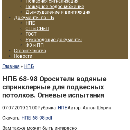
Пожарная сигнализация
Пожарное водоснабжение
Дымоудаление и вентиляция
Документы по ПБ
НПБ
СП и СНиП
ГОСТ
Руководящие документы
ФЗ и ПП
Строительство
Новости
Главная
»
НПБ
НПБ 68-98 Оросители водяные
спринклерные для подвесных
потолков. Огневые испытания
07.07.2019 21:00
Рубрика:
НПБ
Автор:
Антон Шурин
Скачать:
НПБ 68-98.pdf
Вам также может быть интересно