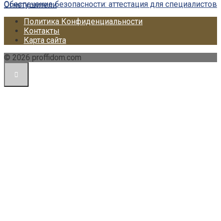
Обеспечение безопасности: аттестация для специалистов
Огнетушители
Политика Конфиденциальности
Контакты
Карта сайта
© 2026 proffidom.com