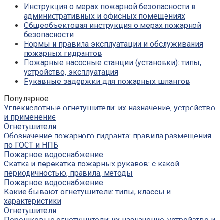
Инструкция о мерах пожарной безопасности в
административных и офисных помещениях
Общеобъектовая инструкция о мерах пожарной
безопасности
Нормы и правила эксплуатации и обслуживания
пожарных гидрантов
Пожарные насосные станции (установки): типы,
устройство, эксплуатация
Рукавные задержки для пожарных шлангов
Популярное
Углекислотные огнетушители: их назначение, устройство
и применение
Огнетушители
Обозначение пожарного гидранта: правила размещения
по ГОСТ и НПБ
Пожарное водоснабжение
Скатка и перекатка пожарных рукавов: с какой
периодичностью, правила, методы
Пожарное водоснабжение
Какие бывают огнетушители: типы, классы и
характеристики
Огнетушители
Порошковые огнетушители: их назначение, устройство и