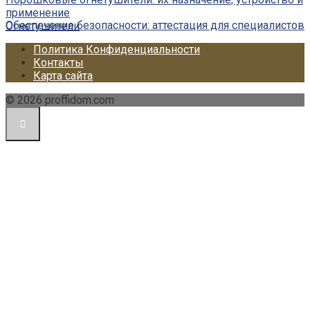
применение
Обеспечение безопасности: аттестация для специалистов
Огнетушители
Политика Конфиденциальности
Контакты
Карта сайта
© 2026 proffidom.com