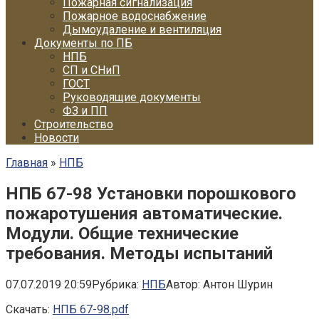
Пожарная сигнализация
Пожарное водоснабжение
Дымоудаление и вентиляция
Документы по ПБ
НПБ
СП и СНиП
ГОСТ
Руководящие документы
ФЗ и ПП
Строительство
Новости
Главная
»
НПБ
НПБ 67-98 Установки порошкового
пожаротушения автоматические.
Модули. Общие технические
требования. Методы испытаний
07.07.2019 20:59
Рубрика:
НПБ
Автор:
Антон Шурин
Скачать:
НПБ 67-98.pdf