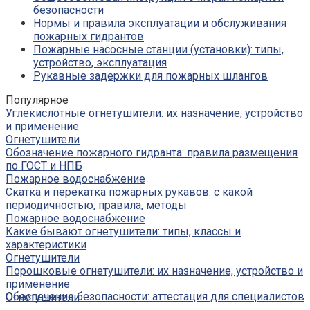
безопасности
Нормы и правила эксплуатации и обслуживания
пожарных гидрантов
Пожарные насосные станции (установки): типы,
устройство, эксплуатация
Рукавные задержки для пожарных шлангов
Популярное
Углекислотные огнетушители: их назначение, устройство
и применение
Огнетушители
Обозначение пожарного гидранта: правила размещения
по ГОСТ и НПБ
Пожарное водоснабжение
Скатка и перекатка пожарных рукавов: с какой
периодичностью, правила, методы
Пожарное водоснабжение
Какие бывают огнетушители: типы, классы и
характеристики
Огнетушители
Порошковые огнетушители: их назначение, устройство и
применение
Обеспечение безопасности: аттестация для специалистов
Огнетушители