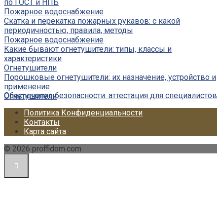
по ГОСТ и НПБ
Пожарное водоснабжение
Скатка и перекатка пожарных рукавов: с какой
периодичностью, правила, методы
Пожарное водоснабжение
Какие бывают огнетушители: типы, классы и
характеристики
Огнетушители
Порошковые огнетушители: их назначение, устройство и
применение
Обеспечение безопасности: аттестация для специалистов
Огнетушители
Политика Конфиденциальности
Контакты
Карта сайта
© 2026 proffidom.com