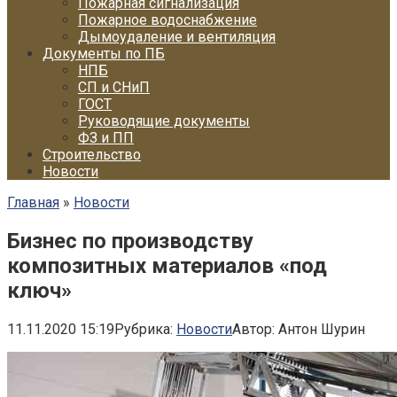
Пожарная сигнализация
Пожарное водоснабжение
Дымоудаление и вентиляция
Документы по ПБ
НПБ
СП и СНиП
ГОСТ
Руководящие документы
ФЗ и ПП
Строительство
Новости
Главная
»
Новости
Бизнес по производству
композитных материалов «под
ключ»
11.11.2020 15:19
Рубрика:
Новости
Автор:
Антон Шурин