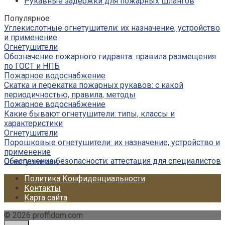
Рукавные задержки для пожарных шлангов
Популярное
Углекислотные огнетушители: их назначение, устройство
и применение
Огнетушители
Обозначение пожарного гидранта: правила размещения
по ГОСТ и НПБ
Пожарное водоснабжение
Скатка и перекатка пожарных рукавов: с какой
периодичностью, правила, методы
Пожарное водоснабжение
Какие бывают огнетушители: типы, классы и
характеристики
Огнетушители
Порошковые огнетушители: их назначение, устройство и
применение
Обеспечение безопасности: аттестация для специалистов
Огнетушители
Политика Конфиденциальности
Контакты
Карта сайта
© 2026 proffidom.com