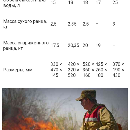
15
18
18
17
25
воды, л
Масса сухого ранца,
2,5
2,35
2,5
–
3
кг
Масса снаряженного
17,5
20,35
20
19
–
ранца, кг
330 ×
420 ×
520 ×
425 ×
370 ×
Размеры, мм
470 ×
220 ×
360 ×
260 ×
190 ×
145
520
160
180
430