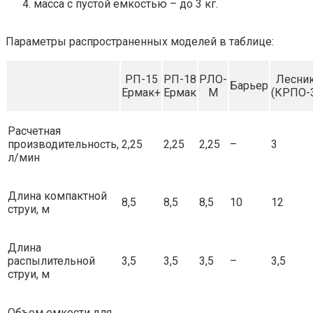
масса с пустой емкостью – до 3 кг.
Параметры распространенных моделей в таблице:
РП-15
РП-18
РЛО-
Лесни
Барьер
Ермак+
Ермак
М
(КРПО-
Расчетная
производительность,
2,25
2,25
2,25
–
3
л/мин
Длина компактной
8,5
8,5
8,5
10
12
струи, м
Длина
распылительной
3,5
3,5
3,5
–
3,5
струи, м
Объем емкости для