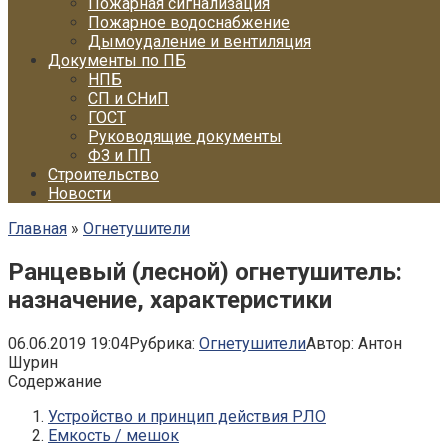
Пожарная сигнализация
Пожарное водоснабжение
Дымоудаление и вентиляция
Документы по ПБ
НПБ
СП и СНиП
ГОСТ
Руководящие документы
ФЗ и ПП
Строительство
Новости
Главная
»
Огнетушители
Ранцевый (лесной) огнетушитель:
назначение, характеристики
06.06.2019 19:04
Рубрика:
Огнетушители
Автор:
Антон
Шурин
Содержание
Устройство и принцип действия РЛО
Емкость / мешок