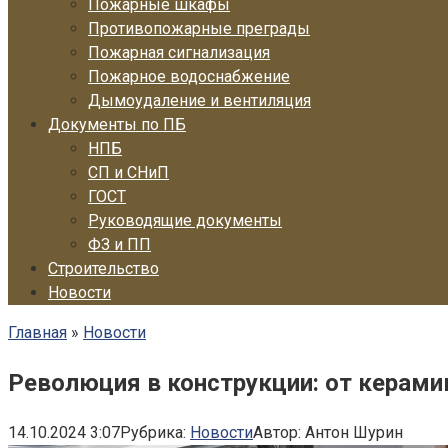
Пожарные шкафы
Противопожарные преграды
Пожарная сигнализация
Пожарное водоснабжение
Дымоудаление и вентиляция
Документы по ПБ
НПБ
СП и СНиП
ГОСТ
Руководящие документы
ФЗ и ПП
Строительство
Новости
Главная
»
Новости
Революция в конструкции: от керами
14.10.2024 3:07
Рубрика:
Новости
Автор:
Антон Шурин