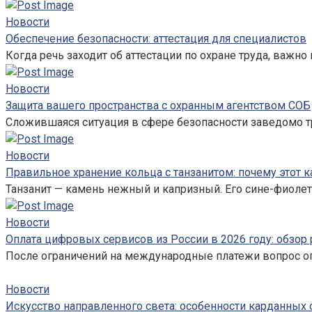
Новости
Обеспечение безопасности: аттестация для специалистов
Когда речь заходит об аттестации по охране труда, важно 
Новости
Защита вашего пространства с охранным агентством СОБ
Сложившаяся ситуация в сфере безопасности заведомо т
Новости
Правильное хранение кольца с танзанитом: почему этот к
Танзанит — камень нежный и капризный. Его сине-фиолет
Новости
Оплата цифровых сервисов из России в 2026 году: обзор
После ограничений на международные платежи вопрос оп
Новости
Искусство направленного света: особенности карданных 