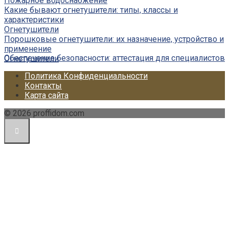
Пожарное водоснабжение
Какие бывают огнетушители: типы, классы и
характеристики
Огнетушители
Порошковые огнетушители: их назначение, устройство и
применение
Обеспечение безопасности: аттестация для специалистов
Огнетушители
Политика Конфиденциальности
Контакты
Карта сайта
© 2026 proffidom.com