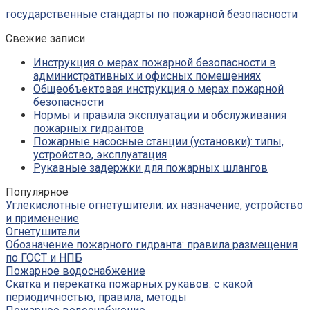
государственные стандарты по пожарной безопасности
Свежие записи
Инструкция о мерах пожарной безопасности в
административных и офисных помещениях
Общеобъектовая инструкция о мерах пожарной
безопасности
Нормы и правила эксплуатации и обслуживания
пожарных гидрантов
Пожарные насосные станции (установки): типы,
устройство, эксплуатация
Рукавные задержки для пожарных шлангов
Популярное
Углекислотные огнетушители: их назначение, устройство
и применение
Огнетушители
Обозначение пожарного гидранта: правила размещения
по ГОСТ и НПБ
Пожарное водоснабжение
Скатка и перекатка пожарных рукавов: с какой
периодичностью, правила, методы