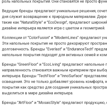
роль напольных покрытий. Они становятся не просто фу
Ведущие бренды предлагают уникальные решения, сочет
дня служит возвращение к природным материалам. Дерев
такие как "NaturalStyle" и "EcoDesign", предлагают шир
дизайне интерьера является игра с цветом и геометрией.
Коллекции от "ColorFusion" и "ModernLines" предлагаю
Эти напольные покрытия не просто декорируют простран
долговечность. Бренды "Everlast" и "EnduranceTech" пр
напольные покрытия подходят для активных семей и ком
Бренды "GreenFloor" и "EcoLiving" предлагают напольные
направленность становится важным критерием при выбор
интерьера. Бренды "TechFloor" и "InnoSurface" предста
освещения. Это не только добавляет уровень комфорта,
покрытия как средство для создания уникальных простр
выделиться в мире дизайна интерьера.
Бренды "ArtFloor" и "MosaicStyle" предлагают продукц