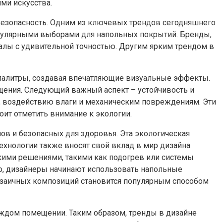
ми искусства.
безопасность. Одним из ключевых трендов сегодняшнего
опулярными выборами для напольных покрытий. Бренды,
риалы с удивительной точностью. Другим ярким трендом в
е палитры, создавая впечатляющие визуальные эффекты.
щения. Следующий важный аспект – устойчивость и
ию, воздействию влаги и механическим повреждениям. Эти
оит отметить внимание к экологии.
лов и безопасных для здоровья. Эта экологическая
хнологии также вносят свой вклад в мир дизайна
скими решениями, такими как подогрев или системы
го, дизайнеры начинают использовать напольные
мозаичных композиций становится популярным способом
аждом помещении. Таким образом, тренды в дизайне