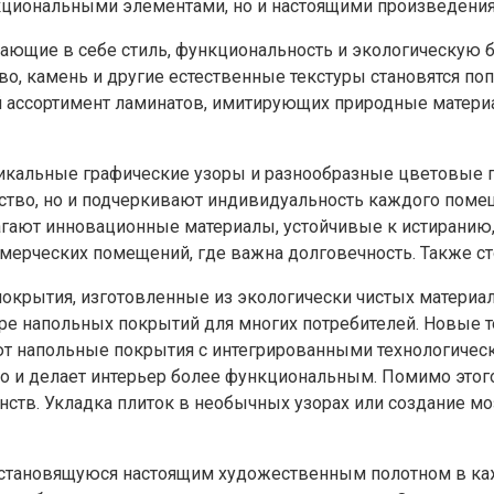
нкциональными элементами, но и настоящими произведения
ающие в себе стиль, функциональность и экологическую 
о, камень и другие естественные текстуры становятся п
окий ассортимент ламинатов, имитирующих природные мате
т уникальные графические узоры и разнообразные цветовы
ство, но и подчеркивают индивидуальность каждого поме
едлагают инновационные материалы, устойчивые к истиран
мерческих помещений, где важна долговечность. Также ст
 покрытия, изготовленные из экологически чистых материа
е напольных покрытий для многих потребителей. Новые те
вляют напольные покрытия с интегрированными технологиче
 но и делает интерьер более функциональным. Помимо это
анств. Укладка плиток в необычных узорах или создание 
ию, становящуюся настоящим художественным полотном в к