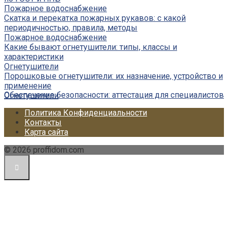
Пожарное водоснабжение
Скатка и перекатка пожарных рукавов: с какой
периодичностью, правила, методы
Пожарное водоснабжение
Какие бывают огнетушители: типы, классы и
характеристики
Огнетушители
Порошковые огнетушители: их назначение, устройство и
применение
Обеспечение безопасности: аттестация для специалистов
Огнетушители
Политика Конфиденциальности
Контакты
Карта сайта
© 2026 proffidom.com