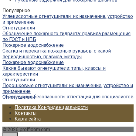
Популярное
Углекислотные огнетушители: их назначение, устройство
и применение
Огнетушители
Обозначение пожарного гидранта: правила размещения
по ГОСТ и НПБ
Пожарное водоснабжение
Скатка и перекатка пожарных рукавов: с какой
периодичностью, правила, методы
Пожарное водоснабжение
Какие бывают огнетушители: типы, классы и
характеристики
Огнетушители
Порошковые огнетушители: их назначение, устройство и
применение
Обеспечение безопасности: аттестация для специалистов
Огнетушители
Политика Конфиденциальности
Контакты
Карта сайта
© 2026 proffidom.com