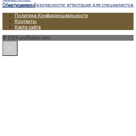
Обеспечение безопасности: аттестация для специалистов
Огнетушители
Политика Конфиденциальности
Контакты
Карта сайта
© 2026 proffidom.com